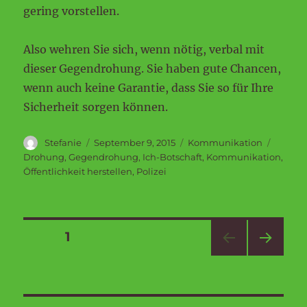
gering vorstellen.
Also wehren Sie sich, wenn nötig, verbal mit
dieser Gegendrohung. Sie haben gute Chancen,
wenn auch keine Garantie, dass Sie so für Ihre
Sicherheit sorgen können.
Autor
Veröffentlicht
Kategorien
Schlag
Stefanie
September 9, 2015
Kommunikation
am
Drohung
,
Gegendrohung
,
Ich-Botschaft
,
Kommunikation
,
Öffentlichkeit herstellen
,
Polizei
Seitennummerierung
SEITE
1
NÄC
der
HSTE
SEIT
Beiträge
E