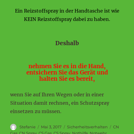
Ein Reizstoffspray in der Handtasche ist wie
KEIN Reizstoffspray dabei zu haben.
Deshalb
nehmen Sie es in die Hand,
entsichern Sie das Gerät und
halten Sie es bereit,
wenn Sie auf Ihren Wegen oder in einer
Situation damit rechnen, ein Schutzspray
einsetzen zu müssen.
Autor
Veröffentlicht
Kategorien
Schlagwör
Stefanie
Mai 3, 2017
Sicherheitsverhalten
CN
am
Gas
,
CN Spray
,
CS Gas
,
CS Spray
,
Nothilfe
,
Notwehr
,