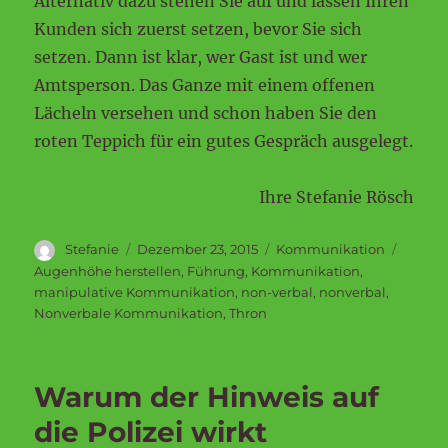
Alternativ dazu stehen Sie auf und lassen Ihren
Kunden sich zuerst setzen, bevor Sie sich
setzen. Dann ist klar, wer Gast ist und wer
Amtsperson. Das Ganze mit einem offenen
Lächeln versehen und schon haben Sie den
roten Teppich für ein gutes Gespräch ausgelegt.
Ihre Stefanie Rösch
Autor
Veröffentlicht
Kategorien
Schlag
Stefanie
Dezember 23, 2015
Kommunikation
am
Augenhöhe herstellen
,
Führung
,
Kommunikation
,
manipulative Kommunikation
,
non-verbal
,
nonverbal
,
Nonverbale Kommunikation
,
Thron
Warum der Hinweis auf
die Polizei wirkt